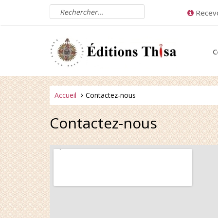
Aller
Rechercher
Recevo
au
un
contenu
produit
C
Vous
Accueil
Contactez-nous
êtes
ici :
Contactez-nous