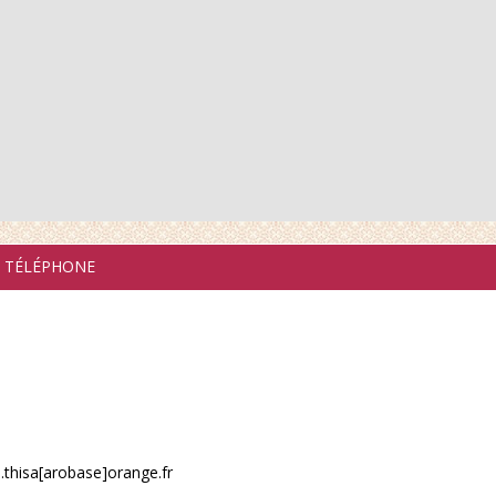
U TÉLÉPHONE
s.thisa[arobase]orange.fr