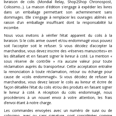
livraison de colis (Mondial Relay, Shop2Shop Chronospost,
Colissimo...). La maison d'édition s'engage à expédier les livres
dans un emballage permettant son acheminement sans
dommages. Elle s'engage à remplacer les ouvrages abîmés en
raison d'un emballage insuffisant dont la responsabilité lui
incombe.
Nous vous invitons à vérifier l’état apparent du colis à la
livraison. Si le colis arrive ouvert et/ou endommagé vous pouvez
soit l’accepter soit le refuser. Si vous décidez d’accepter la
marchandise, vous devez inscrire des «réserves manuscrites» en
les détaillant et en faisant signer le livreur à coté. La mention «
sous réserve de contrôle » n’a aucune valeur pour toute
réclamation auprès du transporteur. Cette acceptation entraîne
la renonciation à toute réclamation, retour ou échange pour
cause de «colis endommagé». Si vous décidez de refuser la
marchandise, vous devez laisser le colis au livreur et écrire de
façon détaillée l’état du colis et/ou des produits en faisant signer
le livreur à coté. A réception du colis endommagé, nous
procéderons à un nouvel envoi à votre attention, les frais
d’envoi étant à notre charge.
Les commandes envoyées avec un numéro de suivi ou de
colissimo, avec ou sans signature, sont considérées comme