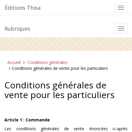
Aller
Éditions Thisa
Bascu
au
la
contenu
navig
Rubriques
Bascu
la
navig
Vous
Accueil
Conditions générales
êtes
Conditions générales de vente pour les particuliers
ici :
Conditions générales de
vente pour les particuliers
Article 1 : Commande
Les conditions générales de vente énoncées ci-après